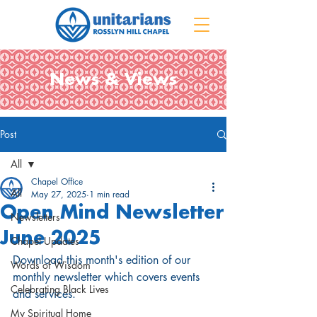
News & Views
Post
All
Chapel Office
All
May 27, 2025
1 min read
Open Mind Newsletter
Newsletters
June 2025
Chapel Updates
Download this month's edition of our 
Words of Wisdom
monthly newsletter which covers events 
Celebrating Black Lives
and services.
My Spiritual Home