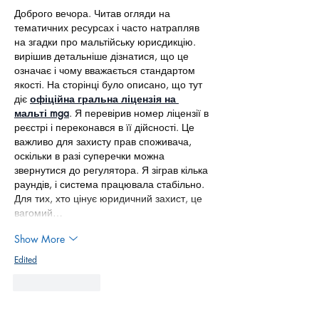
Доброго вечора. Читав огляди на 
тематичних ресурсах і часто натрапляв 
на згадки про мальтійську юрисдикцію. 
вирішив детальніше дізнатися, що це 
означає і чому вважається стандартом 
якості. На сторінці було описано, що тут 
діє 
офіційна гральна ліцензія на 
мальті mga
. Я перевірив номер ліцензії в 
реєстрі і переконався в її дійсності. Це 
важливо для захисту прав споживача, 
оскільки в разі суперечки можна 
звернутися до регулятора. Я зіграв кілька 
раундів, і система працювала стабільно. 
Для тих, хто цінує юридичний захист, це 
вагомий…
Show More
Edited
Like
Reply