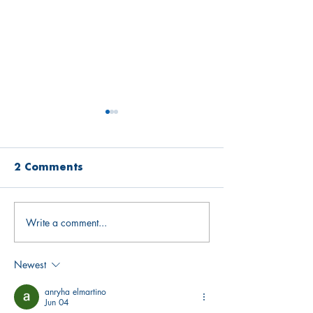
2 Comments
Write a comment...
Open Mind
Open Mind
Newsletter June
Newsletter 
2026
2026
Newest
anryha elmartino
Jun 04